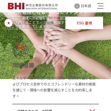
ティ
日本語
持続可能性と社会へのコミットメント
ホーム
BHI について
ESG 重視
当社は、環境への影響を最小限に抑え、持続可能な方法の実
行を促進することで、
当社が所属する社会に積極的に貢献す
命＆コアバリュー
技術提携
ESG 重視
ることを重視しています。
環境意識
エネルギー効率の高い技術の採用、廃棄物の最小化お
よびプロセス全体でのエコフレンドリーな素材の推進
を通じて、環境への影響を減らすことをお約束しま
す。