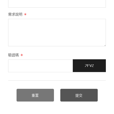
需求說明
驗證碼
重置
提交